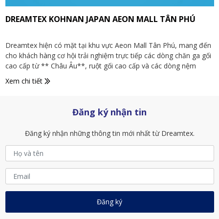
DREAMTEX KOHNAN JAPAN AEON MALL TÂN PHÚ
Dreamtex hiện có mặt tại khu vực Aeon Mall Tân Phú, mang đến
cho khách hàng cơ hội trải nghiệm trực tiếp các dòng chăn ga gối
cao cấp từ ** Châu Âu**, ruột gối cao cấp và các dòng nệm
chăm sóc giấc ngủ.
Xem chi tiết
Tại cửa hàng Dreamtex [Tên chi nhánh], khách hàng có thể trực
tiếp trải nghiệm các bộ sưu tập nổi bật:
Đăng ký nhận tin
Dreamtex Royal – Giấc ngủ thượng lưu
Dreamtex Elegance – Thanh lịch hiện đại
Đăng ký nhận những thông tin mới nhất từ Dreamtex.
Dreamtex Signature – Chuẩn khách sạn 5 sao
Dreamtex Modal – Giấc ngủ trong lành từ thiên nhiên
Dreamtex cam kết mang đến trải nghiệm mua sắm chuyên
nghiệp, tư vấn tận tâm và sản phẩm chính hãng phù hợp cho gia
đình, căn hộ cao cấp, khách sạn và resort.