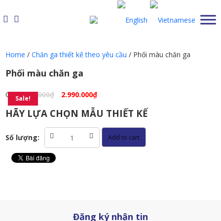
Skip
to
content
Home
/
Chăn ga thiết kế theo yêu cầu
/ Phối màu chăn ga
Phối màu chăn ga
Giá:
3.990.000
₫
2.990.000
₫
Sale!
HÃY LỰA CHỌN MẪU THIẾT KẾ
Phối
Số lượng:
Add to cart
màu
chăn
ga
quantity
Đăng ký nhận tin