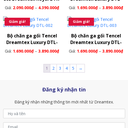
013
001
Giá:
2.090.000
₫
–
4.390.000
₫
Giá:
1.690.000
₫
–
3.890.000
₫
Giảm giá!
Giảm giá!
Bộ chăn ga gối Tencel
Bộ chăn ga gối Tencel
Dreamtex Luxury DTL-
Dreamtex Luxury DTL-
002
003
Giá:
1.690.000
₫
–
3.890.000
₫
Giá:
1.690.000
₫
–
3.890.000
₫
1
2
3
4
5
→
Đăng ký nhận tin
Đăng ký nhận những thông tin mới nhất từ Dreamtex.