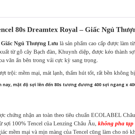
Dreamtex
Royal
DTR-
003
quantity
 Tencel 80s Dreamtex Royal – Giấc Ngủ Thư
– Giấc Ngủ Thượng Lưu
là sản phẩm cao cấp được làm từ
 xuất từ ​​gỗ cây Bạch đàn, Khuynh diệp, được kéo thành s
a văn ẩn bên trong vải cực kỳ sang trọng.
t trội: mềm mại, mát lạnh, thấm hút tốt, rất bền không bị
n nay, mật độ sợi lên đến 80s tương đương 400 sợi ngang x 400
 được chứng nhận an toàn theo tiêu chuẩn ECOLABEL Châ
 từ sợi 100% Tencel của Lenzing Châu Âu,
không pha tạp 
ác mềm mại và mịn màng của Tencel cũng làm cho nó khác 