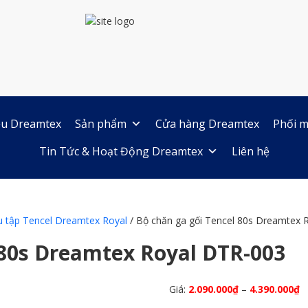
iệu Dreamtex
Sản phẩm
Cửa hàng Dreamtex
Phối m
Tin Tức & Hoạt Động Dreamtex
Liên hệ
u tập Tencel Dreamtex Royal
/ Bộ chăn ga gối Tencel 80s Dreamtex 
 80s Dreamtex Royal DTR-003
Giá:
2.090.000
₫
–
4.390.000
₫