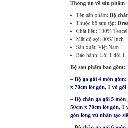
Thông tin về sản phẩm
Tên sản phẩm:
Bộ chăn
Thuộc bộ sưu tập:
Dre
Chất liệu: 100% Tence
Mật độ sợi: 80S/ Inch
Sản xuất: Việt Nam
Bảo hành: Lỗi 1 đổi 1
Bộ sản phẩm bao gồm
– Bộ ga gối 4 món gồm: 1
x 70cm lót gòn, 1 vỏ g
– Bộ chăn ga gối 5 món g
50cm x 70cm lót gòn, 1
gòn lông vũ nhân tạo s
– Bộ chăn ga gối 6 món g