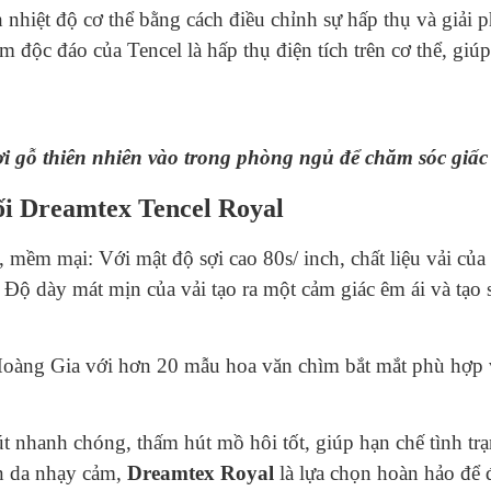
nh nhiệt độ cơ thể bằng cách điều chỉnh sự hấp thụ và giả
m độc đáo của Tencel là hấp thụ điện tích trên cơ thể, gi
i gỗ thiên nhiên vào trong phòng ngủ để chăm sóc giấc 
i Dreamtex Tencel Royal
, mềm mại: Với mật độ sợi cao 80s/ inch, chất liệu vải của
ộ dày mát mịn của vải tạo ra một cảm giác êm ái và tạo s
oàng Gia với hơn 20 mẫu hoa văn chìm bắt mắt phù hợp 
út nhanh chóng, thấm hút mồ hôi tốt, giúp hạn chế tình tr
làn da nhạy cảm,
Dreamtex Royal
là lựa chọn hoàn hảo để