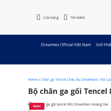
Skip
to
content
Cửa hàng
Tìm kiếm
Dreamtex Official Việt Nam
Giới th
Home
/
Chăn ga Tencel Châu Âu Dreamtex
/
Bộ sư
Bộ chăn ga gối Tencel
Sale!