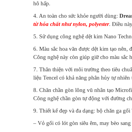
hô hấp.
4. An toàn cho sức khỏe người dùng:
Drea
từ hóa chất như nylon, polyester
. Điều nà
5. Sử dụng công nghệ dệt kim Nano Techno
6. Màu sắc hoa văn được dệt kim tạo nên, đ
Công nghệ này còn giúp giữ cho màu sắc ho
7. Thân thiện với môi trường theo tiêu chu
liệu Tencel có khả năng phân hủy tự nhiên 
8. Chăn chần gòn lông vũ nhân tạo Microfi
Công nghệ chần gòn tự động với đường chỉ 
9. Thiết kế đẹp và đa dạng: bộ chăn ga gối
– Vỏ gối có lót gòn siêu êm, may bèo sang 