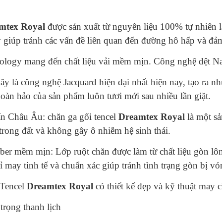
mtex Royal
được sản xuất từ nguyên liệu 100% tự nhiên 
y giúp tránh các vấn đề liên quan đến đường hô hấp và đả
logy mang đến chất liệu vải mềm mịn. Công nghệ dệt Nano
ây là công nghệ Jacquard hiện đại nhất hiện nay, tạo ra 
àn hảo của sản phẩm luôn tươi mới sau nhiều lần giặt.
ẩn Châu Âu: chăn ga gối tencel
Dreamtex Royal
là một s
trong đất và không gây ô nhiễm hệ sinh thái.
ber mềm mịn: Lớp ruột chăn được làm từ chất liệu gòn lôn
may tinh tế và chuẩn xác giúp tránh tình trạng gòn bị vó
 Tencel
Dreamtex Royal
có thiết kế đẹp và kỹ thuật may 
trọng thanh lịch