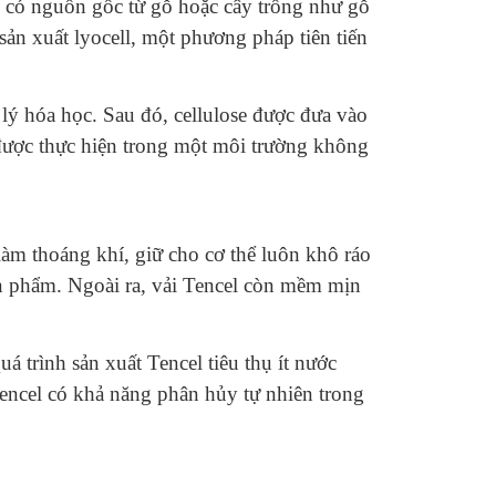
iên có nguồn gốc từ gỗ hoặc cây trồng như gỗ
ản xuất lyocell, một phương pháp tiên tiến
 lý hóa học. Sau đó, cellulose được đưa vào
 được thực hiện trong một môi trường không
làm thoáng khí, giữ cho cơ thể luôn khô ráo
ản phẩm. Ngoài ra, vải Tencel còn mềm mịn
á trình sản xuất Tencel tiêu thụ ít nước
Tencel có khả năng phân hủy tự nhiên trong