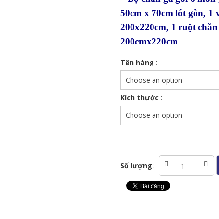
50cm x 70cm lót gòn, 1
200x220cm, 1 ruột chăn 
200cmx220cm
Tên hàng
:
Kích thước
:
Bộ
Số lượng:
chăn
ga
gối
Tencel
80s