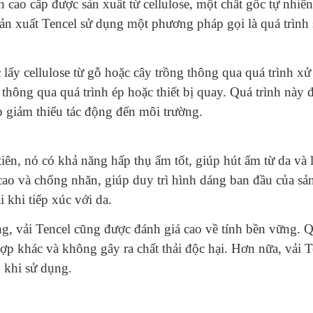
iên cao cấp được sản xuất từ cellulose, một chất gốc tự nh
ản xuất Tencel sử dụng một phương pháp gọi là quá trình s
 lấy cellulose từ gỗ hoặc cây trồng thông qua quá trình xử
thông qua quá trình ép hoặc thiết bị quay. Quá trình này
p giảm thiểu tác động đến môi trường.
tiên, nó có khả năng hấp thụ ẩm tốt, giúp hút ẩm từ da và 
cao và chống nhăn, giúp duy trì hình dáng ban đầu của s
 khi tiếp xúc với da.
g, vải Tencel cũng được đánh giá cao về tính bền vững. Qu
 hợp khác và không gây ra chất thải độc hại. Hơn nữa, vải 
 khi sử dụng.