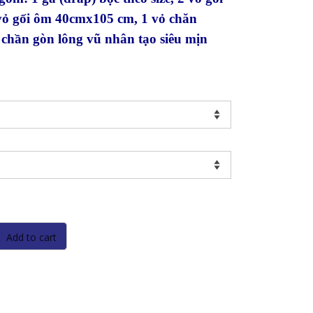
 vỏ gối ôm 40cmx105 cm, 1 vỏ chăn
chần gòn lông vũ nhân tạo siêu mịn
Add to cart