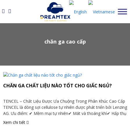
Skip
to
content
chăn ga cao cấp
CHĂN GA CHẤT LIỆU NÀO TỐT CHO GIẤC NGỦ?
TENCEL – Chất Liệu Được Ưa Chuộng Trong Phân Khúc Cao Cấp
TENCEL là dòng sợi cellulose tự nhiên được phát triển bởi Lenzing
AG. Ưu điểm: ✔ Mềm mại tự nhiên✔ Mát và thoáng khí✔ Hấp thụ
ẩm tốt✔ Dịu nhẹ với da nhạy cảm✔ Phù hợp khí hậu nóng ẩm tại
Xem chi tiết
Việt Nam […]