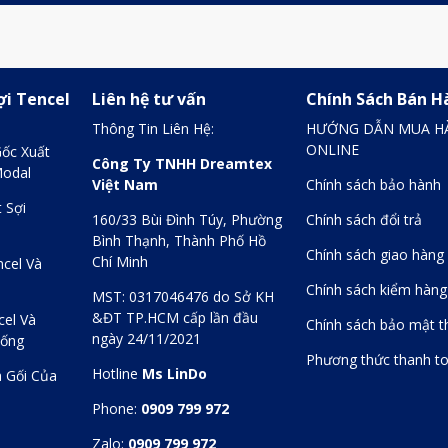
ợi Tencel
Liên hệ tư vấn
Chính Sách Bán H
Thông Tin Liên Hệ:
HƯỚNG DẪN MUA H
ONLINE
Gốc Xuất
Công Ty TNHH Dreamtex
Modal
Việt Nam
Chính sách bảo hành
 Sợi
160/33 Bùi Đình Túy, Phường
Chính sách đổi trả
Bình Thạnh, Thành Phố Hồ
Chính sách giao hàng
Chí Minh
ncel Và
Chính sách kiểm hàng
MST: 0317046476 do Sở KH
&ĐT TP.HCM cấp lần đầu
cel Và
Chính sách bảo mật t
ngày 24/11/2021
Sống
Phương thức thanh t
Hotline
Ms LinDo
 Gối Của
Phone:
0909 799 972
Zalo:
0909 799 972