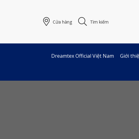
Skip
to
content
Cửa hàng
Tìm kiếm
Dreamtex Official Việt Nam
Giới th