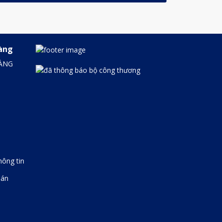
àng
ÀNG
hông tin
oán