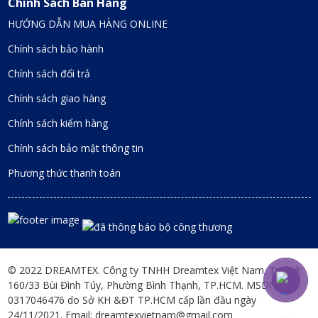
Chính Sách Bán Hàng
HƯỚNG DẪN MUA HÀNG ONLINE
Chính sách bảo hành
Chính sách đổi trả
Chính sách giao hàng
Chính sách kiểm hàng
Chính sách bảo mật thông tin
Phương thức thanh toán
© 2022 DREAMTEX. Công ty TNHH Dreamtex Việt Nam. Trụ sở:
160/33 Bùi Đình Túy, Phường Bình Thạnh, TP.HCM. MSDN:
0317046476 do Sở KH &ĐT TP.HCM cấp lần đầu ngày
24/11/2021. Email: dreamtexvietnam@gmail.com