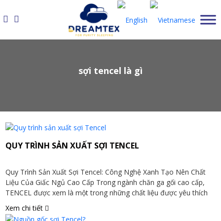
Skip
to
content
sợi tencel là gì
QUY TRÌNH SẢN XUẤT SỢI TENCEL
Quy Trình Sản Xuất Sợi Tencel: Công Nghệ Xanh Tạo Nên Chất
Liệu Của Giấc Ngủ Cao Cấp Trong ngành chăn ga gối cao cấp,
TENCEL được xem là một trong những chất liệu được yêu thích
nhất nhờ độ mềm mại, thoáng khí và thân thiện với làn da. Nhưng
Xem chi tiết
ít ai biết rằng […]