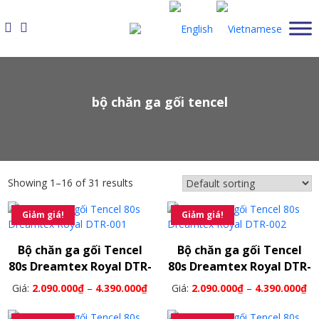
Skip
to
content
bộ chăn ga gối tencel
Showing 1–16 of 31 results
Giảm giá!
Giảm giá!
Bộ chăn ga gối Tencel
Bộ chăn ga gối Tencel
80s Dreamtex Royal DTR-
80s Dreamtex Royal DTR-
001
002
Giá:
2.090.000
₫
–
4.390.000
₫
Giá:
2.090.000
₫
–
4.390.000
₫