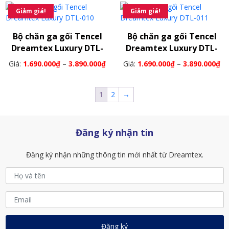
Giảm giá!
Giảm giá!
Bộ chăn ga gối Tencel
Bộ chăn ga gối Tencel
Dreamtex Luxury DTL-
Dreamtex Luxury DTL-
010
011
Giá:
1.690.000
₫
–
3.890.000
₫
Giá:
1.690.000
₫
–
3.890.000
₫
1
2
→
Đăng ký nhận tin
Đăng ký nhận những thông tin mới nhất từ Dreamtex.