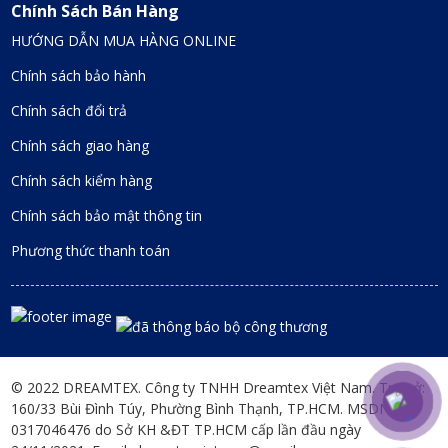
Chính Sách Bán Hàng
HƯỚNG DẪN MUA HÀNG ONLINE
Chính sách bảo hành
Chính sách đổi trả
Chính sách giao hàng
Chính sách kiểm hàng
Chính sách bảo mật thông tin
Phương thức thanh toán
© 2022 DREAMTEX. Công ty TNHH Dreamtex Việt Nam. Trụ sở:
160/33 Bùi Đình Túy, Phường Bình Thạnh, TP.HCM. MSDN:
0317046476 do Sở KH &ĐT TP.HCM cấp lần đầu ngày