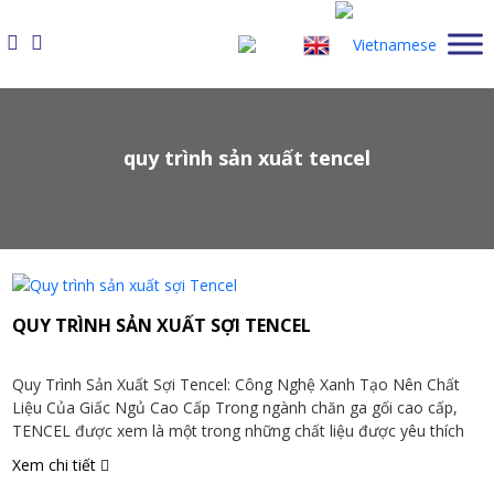
Skip
to
content
quy trình sản xuất tencel
QUY TRÌNH SẢN XUẤT SỢI TENCEL
Quy Trình Sản Xuất Sợi Tencel: Công Nghệ Xanh Tạo Nên Chất
Liệu Của Giấc Ngủ Cao Cấp Trong ngành chăn ga gối cao cấp,
TENCEL được xem là một trong những chất liệu được yêu thích
nhất nhờ độ mềm mại, thoáng khí và thân thiện với làn da. Nhưng
Xem chi tiết
ít ai biết rằng […]