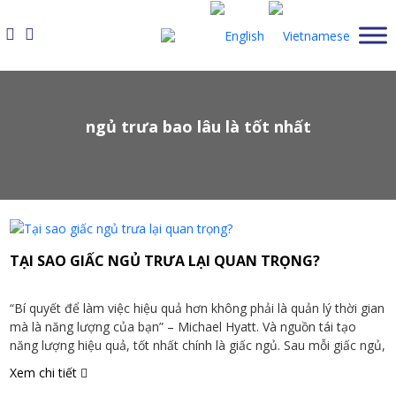
Skip
to
content
ngủ trưa bao lâu là tốt nhất
TẠI SAO GIẤC NGỦ TRƯA LẠI QUAN TRỌNG?
“Bí quyết để làm việc hiệu quả hơn không phải là quản lý thời gian
mà là năng lượng của bạn” – Michael Hyatt. Và nguồn tái tạo
năng lượng hiệu quả, tốt nhất chính là giấc ngủ. Sau mỗi giấc ngủ,
ta như được sạc đầy năng lượng, tinh thần trở nên sảng khoái […]
Xem chi tiết