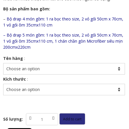
Bộ sản phẩm bao gồm:
–
Bộ drap 4 món gồm: 1 ra bọc theo size, 2 vỏ gối 50cm x 70cm,
1 vỏ gối ôm 35cmx110 cm
– Bộ drap 5 món gồm: 1 ra bọc theo size, 2 vỏ gối 50cm x 70cm,
1 vỏ gối ôm 35cmx110 cm, 1 chăn chần gòn Microfiber siêu mịn
200cmx220cm
Tên hàng
:
Kích thước
:
Bộ
Số lượng:
Add to cart
chăn
ga