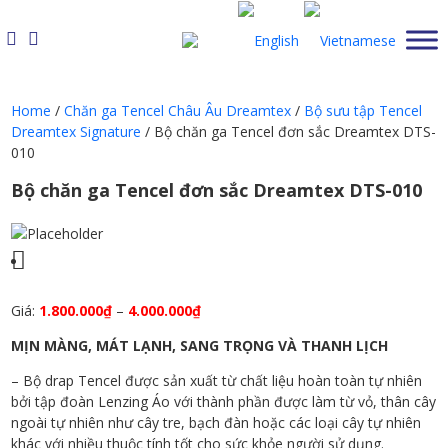
Skip
to
content
Home
/
Chăn ga Tencel Châu Âu Dreamtex
/
Bộ sưu tập Tencel
Dreamtex Signature
/ Bộ chăn ga Tencel đơn sắc Dreamtex DTS-
010
Bộ chăn ga Tencel đơn sắc Dreamtex DTS-010
Giá:
1.800.000
₫
–
4.000.000
₫
MỊN MÀNG, MÁT LẠNH, SANG TRỌNG VÀ THANH LỊCH
– Bộ drap Tencel được sản xuất từ chất liệu hoàn toàn tự nhiên
bởi tập đoàn Lenzing Áo với thành phần được làm từ vỏ, thân cây
ngoài tự nhiên như cây tre, bạch đàn hoặc các loại cây tự nhiên
khác với nhiều thuộc tính tốt cho sức khỏe người sử dụng.