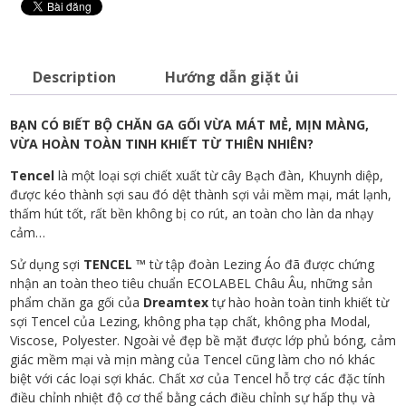
Tencel
đơn
sắc
Dreamtex
Description
Hướng dẫn giặt ủi
DTS-
010
BẠN CÓ BIẾT BỘ CHĂN GA GỐI VỪA MÁT MẺ, MỊN MÀNG,
quantity
VỪA HOÀN TOÀN TINH KHIẾT TỪ THIÊN NHIÊN?
Tencel
là một loại sợi chiết xuất từ ​​cây Bạch đàn, Khuynh diệp,
được kéo thành sợi sau đó dệt thành sợi vải mềm mại, mát lạnh,
thấm hút tốt, rất bền không bị co rút, an toàn cho làn da nhạy
cảm…
Sử dụng sợi
TENCEL ™
từ tập đoàn Lezing Áo đã được chứng
nhận an toàn theo tiêu chuẩn ECOLABEL Châu Âu, những sản
phẩm chăn ga gối của
Dreamtex
tự hào hoàn toàn tinh khiết từ
sợi Tencel của Lezing, không pha tạp chất, không pha Modal,
Viscose, Polyester. Ngoài vẻ đẹp bề mặt được lớp phủ bóng, cảm
giác mềm mại và mịn màng của Tencel cũng làm cho nó khác
biệt với các loại sợi khác. Chất xơ của Tencel hỗ trợ các đặc tính
điều chỉnh nhiệt độ cơ thể bằng cách điều chỉnh sự hấp thụ và