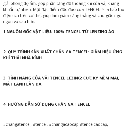
giải phóng độ ẩm, góp phần tăng độ thoáng khí của vả, kháng
khuẩn tự nhiên. Một đặc điểm độc đáo của TENCEL ™ là hấp thụ
điện tích trên cơ thể, giúp làm giảm căng thẳng và cho giấc ngủ
ngon và sâu hơn.
1.NGUỒN GỐC VẬT LIỆU: 100% TENCEL TỪ LENZING ÁO
2. QUY TRÌNH SẢN XUẤT CHĂN GA TENCEL: GIẢM HIỆU ỨNG
KHÍ THẢI NHÀ KÍNH
3. TÍNH NĂNG CỦA VẢI TENCEL LEZING: CỰC KỲ MỀM MẠI,
MÁT LẠNH LÀN DA
4. HƯỚNG DẪN SỬ DỤNG CHĂN GA TENCEL
#changatencel, #tencel, #changacaocap #tencelcaocap,