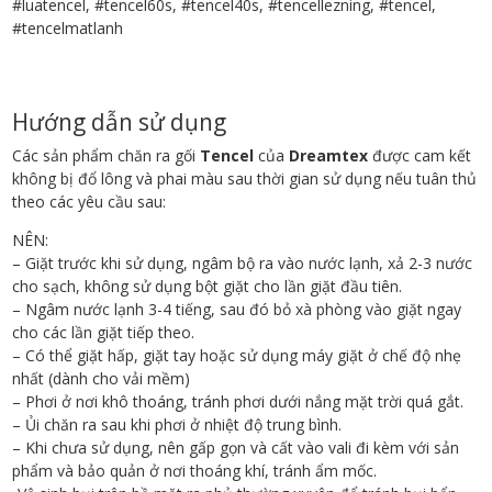
#luatencel, #tencel60s, #tencel40s, #tencellezning, #tencel,
#tencelmatlanh
Hướng dẫn sử dụng
Các sản phẩm chăn ra gối
Tencel
của
Dreamtex
được cam kết
không bị đổ lông và phai màu sau thời gian sử dụng nếu tuân thủ
theo các yêu cầu sau:
NÊN:
– Giặt trước khi sử dụng, ngâm bộ ra vào nước lạnh, xả 2-3 nước
cho sạch, không sử dụng bột giặt cho lần giặt đầu tiên.
– Ngâm nước lạnh 3-4 tiếng, sau đó bỏ xà phòng vào giặt ngay
cho các lần giặt tiếp theo.
– Có thể giặt hấp, giặt tay hoặc sử dụng máy giặt ở chế độ nhẹ
nhất (dành cho vải mềm)
– Phơi ở nơi khô thoáng, tránh phơi dưới nắng mặt trời quá gắt.
– Ủi chăn ra sau khi phơi ở nhiệt độ trung bình.
– Khi chưa sử dụng, nên gấp gọn và cất vào vali đi kèm với sản
phẩm và bảo quản ở nơi thoáng khí, tránh ẩm mốc.