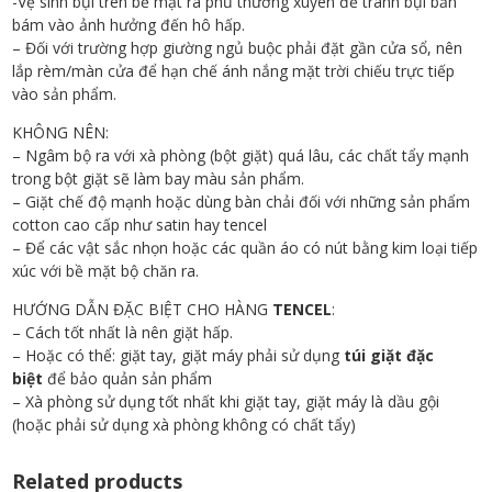
-Vệ sinh bụi trên bề mặt ra phủ thường xuyên để tránh bụi bẩn
bám vào ảnh hưởng đến hô hấp.
– Đối với trường hợp giường ngủ buộc phải đặt gần cửa sổ, nên
lắp rèm/màn cửa để hạn chế ánh nắng mặt trời chiếu trực tiếp
vào sản phẩm.
KHÔNG NÊN:
– Ngâm bộ ra với xà phòng (bột giặt) quá lâu, các chất tẩy mạnh
trong bột giặt sẽ làm bay màu sản phẩm.
– Giặt chế độ mạnh hoặc dùng bàn chải đối với những sản phẩm
cotton cao cấp như satin hay tencel
– Để các vật sắc nhọn hoặc các quần áo có nút bằng kim loại tiếp
xúc với bề mặt bộ chăn ra.
HƯỚNG DẪN ĐẶC BIỆT CHO HÀNG
TENCEL
:
– Cách tốt nhất là nên giặt hấp.
– Hoặc có thể: giặt tay, giặt máy phải sử dụng
túi giặt đặc
biệt
để bảo quản sản phẩm
– Xà phòng sử dụng tốt nhất khi giặt tay, giặt máy là dầu gội
(hoặc phải sử dụng xà phòng không có chất tẩy)
Related products