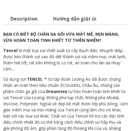
đơn
sắc
Dreamtex
Description
Hướng dẫn giặt ủi
DTS-
006
BẠN CÓ BIẾT BỘ CHĂN GA GỐI VỪA MÁT MẺ, MỊN MÀNG,
quantity
VỪA HOÀN TOÀN TINH KHIẾT TỪ THIÊN NHIÊN?
Tencel
là một loại sợi chiết xuất từ ​​cây Bạch đàn, Khuynh diệp,
được kéo thành sợi sau đó dệt thành sợi vải mềm mại, mát lạnh,
thấm hút tốt, rất bền không bị co rút, an toàn cho làn da nhạy
cảm…
Sử dụng sợi
TENCEL ™
từ tập đoàn Lezing Áo đã được chứng
nhận an toàn theo tiêu chuẩn ECOLABEL Châu Âu, những sản
phẩm chăn ga gối của
Dreamtex
tự hào hoàn toàn tinh khiết từ
sợi Tencel của Lezing, không pha tạp chất, không pha Modal,
Viscose, Polyester. Ngoài vẻ đẹp bề mặt được lớp phủ bóng, cảm
giác mềm mại và mịn màng của Tencel cũng làm cho nó khác
biệt với các loại sợi khác. Chất xơ của Tencel hỗ trợ các đặc tính
điều chỉnh nhiệt độ cơ thể bằng cách điều chỉnh sự hấp thụ và
giải phóng độ ẩm, góp phần tăng độ thoáng khí của vả, kháng