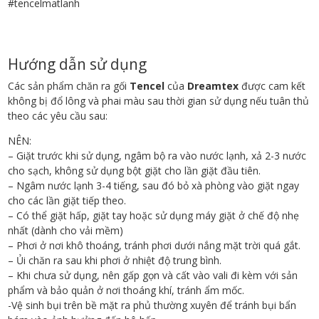
#tencelmatlanh
Hướng dẫn sử dụng
Các sản phẩm chăn ra gối
Tencel
của
Dreamtex
được cam kết
không bị đổ lông và phai màu sau thời gian sử dụng nếu tuân thủ
theo các yêu cầu sau:
NÊN:
– Giặt trước khi sử dụng, ngâm bộ ra vào nước lạnh, xả 2-3 nước
cho sạch, không sử dụng bột giặt cho lần giặt đầu tiên.
– Ngâm nước lạnh 3-4 tiếng, sau đó bỏ xà phòng vào giặt ngay
cho các lần giặt tiếp theo.
– Có thể giặt hấp, giặt tay hoặc sử dụng máy giặt ở chế độ nhẹ
nhất (dành cho vải mềm)
– Phơi ở nơi khô thoáng, tránh phơi dưới nắng mặt trời quá gắt.
– Ủi chăn ra sau khi phơi ở nhiệt độ trung bình.
– Khi chưa sử dụng, nên gấp gọn và cất vào vali đi kèm với sản
phẩm và bảo quản ở nơi thoáng khí, tránh ẩm mốc.
-Vệ sinh bụi trên bề mặt ra phủ thường xuyên để tránh bụi bẩn