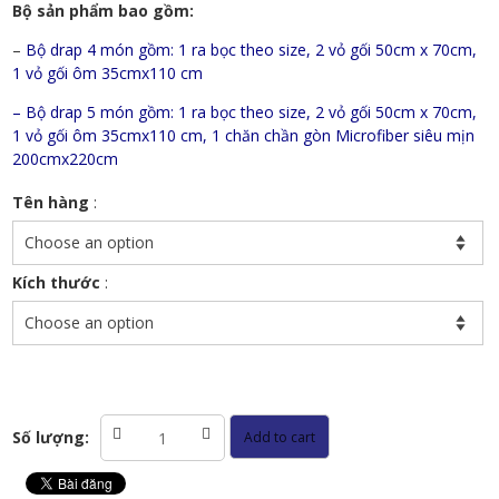
Bộ sản phẩm bao gồm:
–
Bộ drap 4 món gồm: 1 ra bọc theo size, 2 vỏ gối 50cm x 70cm,
1 vỏ gối ôm 35cmx110 cm
– Bộ drap 5 món gồm: 1 ra bọc theo size, 2 vỏ gối 50cm x 70cm,
1 vỏ gối ôm 35cmx110 cm, 1 chăn chần gòn Microfiber siêu mịn
200cmx220cm
Tên hàng
:
Kích thước
:
Bộ
Số lượng:
Add to cart
chăn
ga
Tencel