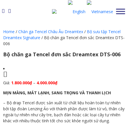
Skip
to
content
Home
/
Chăn ga Tencel Châu Âu Dreamtex
/
Bộ sưu tập Tencel
Dreamtex Signature
/ Bộ chăn ga Tencel đơn sắc Dreamtex DTS-
006
Bộ chăn ga Tencel đơn sắc Dreamtex DTS-006
Giá:
1.800.000
₫
–
4.000.000
₫
MỊN MÀNG, MÁT LẠNH, SANG TRỌNG VÀ THANH LỊCH
– Bộ drap Tencel được sản xuất từ chất liệu hoàn toàn tự nhiên
bởi tập đoàn Lenzing Áo với thành phần được làm từ vỏ, thân cây
ngoài tự nhiên như cây tre, bạch đàn hoặc các loại cây tự nhiên
khác với nhiều thuộc tính tốt cho sức khỏe người sử dụng.