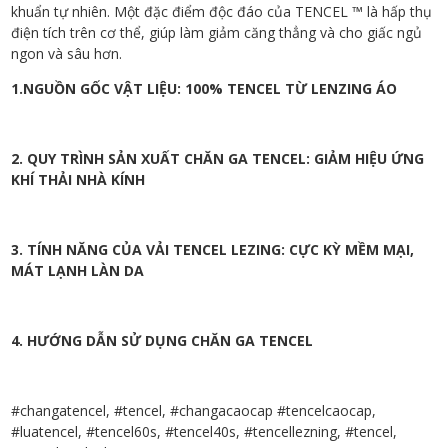
khuẩn tự nhiên. Một đặc điểm độc đáo của TENCEL ™ là hấp thụ
điện tích trên cơ thể, giúp làm giảm căng thẳng và cho giấc ngủ
ngon và sâu hơn.
1.NGUỒN GỐC VẬT LIỆU: 100% TENCEL TỪ LENZING ÁO
2. QUY TRÌNH SẢN XUẤT CHĂN GA TENCEL: GIẢM HIỆU ỨNG
KHÍ THẢI NHÀ KÍNH
3. TÍNH NĂNG CỦA VẢI TENCEL LEZING: CỰC KỲ MỀM MẠI,
MÁT LẠNH LÀN DA
4. HƯỚNG DẪN SỬ DỤNG CHĂN GA TENCEL
#changatencel, #tencel, #changacaocap #tencelcaocap,
#luatencel, #tencel60s, #tencel40s, #tencellezning, #tencel,