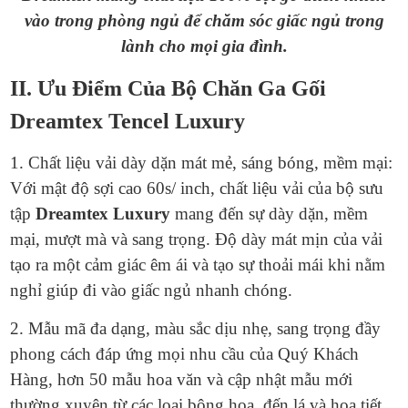
vào trong phòng ngủ để chăm sóc giấc ngủ trong
lành cho mọi gia đình.
II. Ưu Điểm Của Bộ Chăn Ga Gối
Dreamtex Tencel Luxury
1. Chất liệu vải dày dặn mát mẻ, sáng bóng, mềm mại:
Với mật độ sợi cao 60s/ inch, chất liệu vải của bộ sưu
tập
Dreamtex Luxury
mang đến sự dày dặn, mềm
mại, mượt mà và sang trọng. Độ dày mát mịn của vải
tạo ra một cảm giác êm ái và tạo sự thoải mái khi nằm
nghỉ giúp đi vào giấc ngủ nhanh chóng.
2. Mẫu mã đa dạng, màu sắc dịu nhẹ, sang trọng đầy
phong cách đáp ứng mọi nhu cầu của Quý Khách
Hàng, hơn 50 mẫu hoa văn và cập nhật mẫu mới
thường xuyên từ các loại bông hoa, đến lá và họa tiết