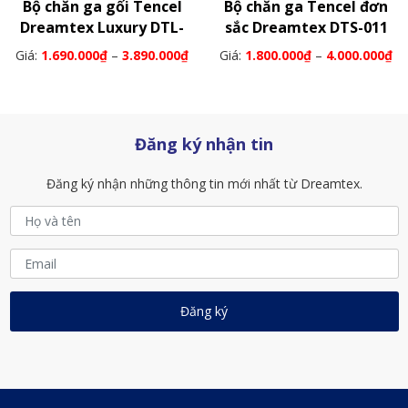
Bộ chăn ga gối Tencel
Bộ chăn ga Tencel đơn
Dreamtex Luxury DTL-
sắc Dreamtex DTS-011
006
Giá:
1.690.000
₫
–
3.890.000
₫
Giá:
1.800.000
₫
–
4.000.000
₫
Đăng ký nhận tin
Đăng ký nhận những thông tin mới nhất từ Dreamtex.