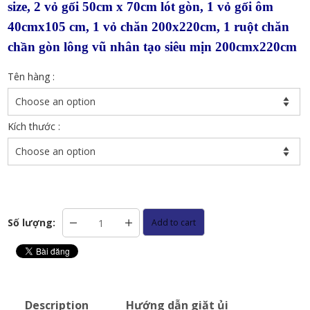
size, 2 vỏ gối 50cm x 70cm lót gòn, 1 vỏ gối ôm
40cmx105 cm, 1 vỏ chăn 200x220cm, 1 ruột chăn
chần gòn lông vũ nhân tạo siêu mịn 200cmx220cm
Tên hàng
:
Kích thước
:
Bộ
Số lượng:
Add to cart
chăn
ga
gối
Tencel
Dreamtex
Luxury
Description
Hướng dẫn giặt ủi