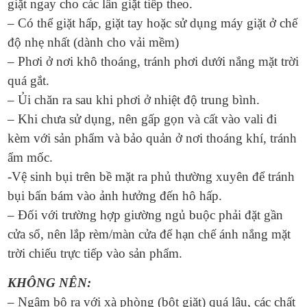
giặt ngay cho các lần giặt tiếp theo.
– Có thể giặt hấp, giặt tay hoặc sử dụng máy giặt ở chế
độ nhẹ nhất (dành cho vải mềm)
– Phơi ở nơi khô thoáng, tránh phơi dưới nắng mặt trời
quá gắt.
– Ủi chăn ra sau khi phơi ở nhiệt độ trung bình.
– Khi chưa sử dụng, nên gấp gọn và cất vào vali đi
kèm với sản phẩm và bảo quản ở nơi thoáng khí, tránh
ẩm mốc.
-Vệ sinh bụi trên bề mặt ra phủ thường xuyên để tránh
bụi bẩn bám vào ảnh hưởng đến hô hấp.
– Đối với trường hợp giường ngủ buộc phải đặt gần
cửa sổ, nên lắp rèm/màn cửa để hạn chế ánh nắng mặt
trời chiếu trực tiếp vào sản phẩm.
KHÔNG NÊN:
– Ngâm bộ ra với xà phòng (bột giặt) quá lâu, các chất