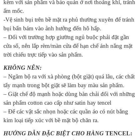
kèm với sản phẩm và bảo quản ở nơi thoáng khí, tránh
ẩm mốc.
-Vệ sinh bụi trên bề mặt ra phủ thường xuyên để tránh
bụi bẩn bám vào ảnh hưởng đến hô hấp.
– Đối với trường hợp giường ngủ buộc phải đặt gần
cửa sổ, nên lắp rèm/màn cửa để hạn chế ánh nắng mặt
trời chiếu trực tiếp vào sản phẩm.
KHÔNG NÊN:
– Ngâm bộ ra với xà phòng (bột giặt) quá lâu, các chất
tẩy mạnh trong bột giặt sẽ làm bay màu sản phẩm.
– Giặt chế độ mạnh hoặc dùng bàn chải đối với những
sản phẩm cotton cao cấp như satin hay tencel
– Để các vật sắc nhọn hoặc các quần áo có nút bằng
kim loại tiếp xúc với bề mặt bộ chăn ra.
HƯỚNG DẪN ĐẶC BIỆT CHO HÀNG
TENCEL: