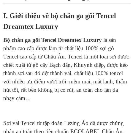
DTL-
003
I. Giới thiệu về bộ chăn ga gối Tencel
quantity
Dreamtex Luxury
Bộ chăn ga gối
Tencel Dreamtex Luxury
là sản
phẩm cao cấp được làm từ chất liệu 100% sợi gỗ
Tencel cao cấp từ Châu Âu. Tencel là một loại sợi được
chiết xuất từ ​​gỗ cây Bạch đàn, Khuynh diệp, được kéo
thành sợi sau đó dệt thành vải, chất liệu 100% tencel
với nhiều ưu điểm vượt trội: mềm mại, mát lạnh, thấm
hút tốt, rất bền không bị co rút, an toàn cho làn da
nhạy cảm…
Sợi vải Tencel từ tập đoàn Lezing Áo đã được chứng
nhận an toàn theo tiêu chuẩn ECOLABEL Châu Âu,