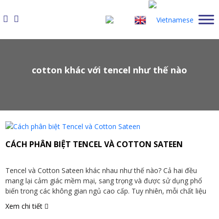
Skip
to
content
cotton khác với tencel như thế nào
CÁCH PHÂN BIỆT TENCEL VÀ COTTON SATEEN
Tencel và Cotton Sateen khác nhau như thế nào? Cả hai đều
mang lại cảm giác mềm mại, sang trọng và được sử dụng phổ
biến trong các không gian ngủ cao cấp. Tuy nhiên, mỗi chất liệu
lại có những đặc tính khác nhau về độ mát, cảm giác chạm, khả
Xem chi tiết
năng chăm sóc […]