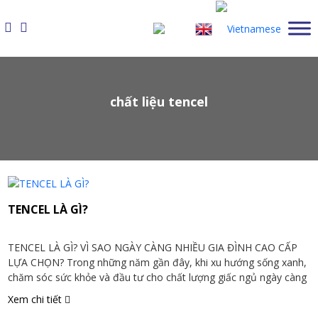
Skip
to
content
chất liệu tencel
TENCEL LÀ GÌ?
TENCEL LÀ GÌ? VÌ SAO NGÀY CÀNG NHIỀU GIA ĐÌNH CAO CẤP
LỰA CHỌN? Trong những năm gần đây, khi xu hướng sống xanh,
chăm sóc sức khỏe và đầu tư cho chất lượng giấc ngủ ngày càng
được quan tâm, chất liệu Tencel đang trở thành lựa chọn hàng
Xem chi tiết
đầu trong ngành thời trang, […]